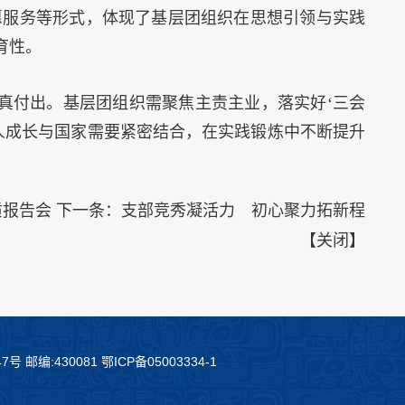
志愿服务等形式，体现了基层团组织在思想引领与实践
育性。
真付出。基层团组织需聚焦主责主业，落实好‘三会
人成长与国家需要紧密结合，在实践锻炼中不断提升
质报告会
下一条：
支部竞秀凝活力 初心聚力拓新程
【
关闭
】
编:430081 鄂ICP备05003334-1