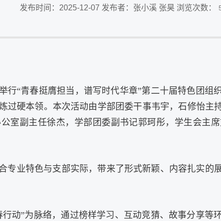
发布时间：2025-12-07 发布者：张小溪 张昊 浏览次数：
0教室举行“青春挺膺担当，谱写时代华章”第二十届特色团
炼过硬本领。本次活动由学部团委干事韦宇，石修怡主持，
办公室副主任徐杰，学部团委副书记郭珂彤，学生会主席
合专业特色与支部实际，带来了形式新颖、内容扎实的
到青春行动”为脉络，通过榜样学习、互动竞猜、故事分享