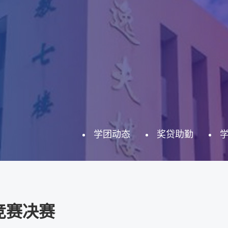
学团动态
奖贷助勤
竞赛决赛