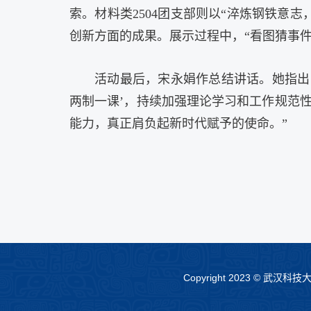
索。材料类2504团支部则以“淬炼钢铁意
创新方面的成果。展示过程中，“看图猜事件
活动最后，宋永娟作总结讲话。她指出
两制一课’，持续加强理论学习和工作规范
能力，真正肩负起新时代赋予的使命。”
Copyright 2023 © 武