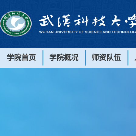
学院首页
学院概况
师资队伍