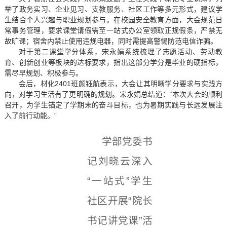
举了政务实习、企业见习、支教服务、社区工作等多元形式，建议学
生结合个人兴趣与职业规划参与。在校园安全教育方面，大会规范日
常事务管理，要求课堂请假需至一站式办公室领取正规假条，严禁无
故旷课；宿舍内禁止使用违规电器，同时需提高警惕防范电信诈骗。
对于第二课堂学分体系，宋永娟系统梳理了志愿活动、劳动教
育、创新创业等板块的达标要求，指出这部分学分是毕业的硬指标，
需尽早规划、积极参与。
会后，材化2401班颜钰航表示，大会让其明晰学分要求与实践方
向，对学习生活有了更明确的规划。宋永娟总结道：“本次大会的顺利
召开，为学生锚定了学期末的奋斗目标，也为暑期实践与长远发展注
入了前行动能。”
学部党委书
记刘晓云深入
“一站式”学生
社区开展“院长
书记讲党课”活