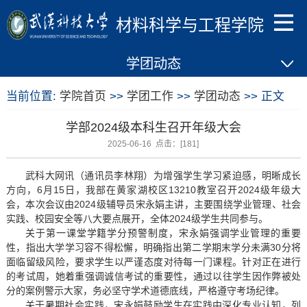
材料科学与工程学院
学团动态
当前位置:
学院首页
>>
学团工作
>>
学团动态
>> 正文
学部2024级本科生召开年级大会
2025-06-16 点击：[
181
]
武科大网讯（通讯员李林翔）为增强学生学习紧迫感，明晰成长
方向，6月15日，我部在黄家湖校区13210教室召开2024级年级大
会，本次会议由2024级辅导员宋永娟主讲，主要围绕学业管理、社会
实践、校园安全等八大要点展开，全体2024级学生共同参与。
关于第一课堂学籍学分预警制度，宋永娟强调学业管理的重要
性，指出大学学习容不得松懈，明确指出第二学期末学分未满30分将
面临留级风险，要求学生以严谨态度对待每一门课程。针对正在进行
的考试周，她着重强调诚信考试的重要性，通过以往学生因作弊被处
分的案例警示大家，务必坚守学术道德底线，严格遵守考场纪律。
关于暑期社会实践，宋永娟鼓励学生在实践中深化专业认知，列